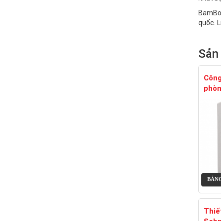
BamBo l
quốc. L
Sản
Công
phòn
BẢNG
Thiế