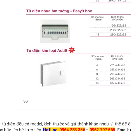
ại tủ điện đều có model, kích thước và giá thành khác nhau, vì thế 
n hãy liên hệ trực tiếp
Hotline:
0964.283.356
–
0
962.797.565
. Email