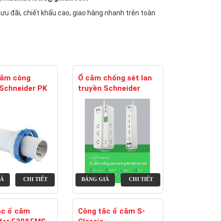
 ưu đãi, chiết khấu cao, giao hàng nhanh trên toàn
cắm công
Ổ cắm chống sét lan
Schneider PK
truyền Schneider
IÁ
CHI TIẾT
BẢNG GIÁ
CHI TIẾT
ắc ổ cắm
Công tắc ổ cắm S-