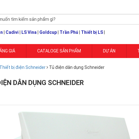
un
|
Cadivi
|
LS Vina
|
Goldcup
|
Trần Phú
|
Thiết bị LS
|
ẢNG GIÁ
CATALOGE SẢN PHẨM
DỰ ÁN
Thiết bị điện Schneider
Tủ điện dân dụng Schneider
ĐIỆN DÂN DỤNG SCHNEIDER