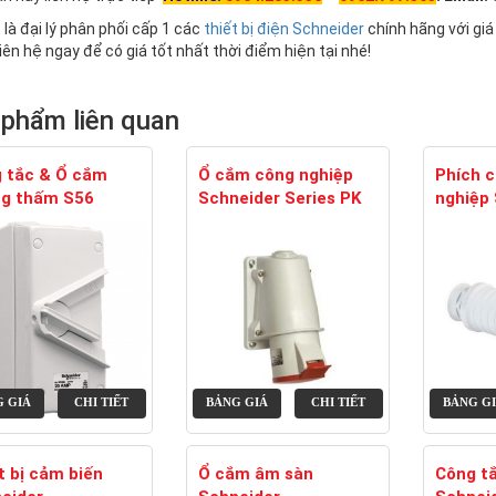
à đại lý phân phối cấp 1 các
thiết bị điện Schneider
chính hãng với giá
iên hệ ngay để có giá tốt nhất thời điểm hiện tại nhé!
 phẩm liên quan
 tắc & Ổ cắm
Ổ cắm công nghiệp
Phích 
g thấm S56
Schneider Series PK
nghiệp 
 GIÁ
CHI TIẾT
BẢNG GIÁ
CHI TIẾT
BẢNG G
t bị cảm biến
Ổ cắm âm sàn
Công t