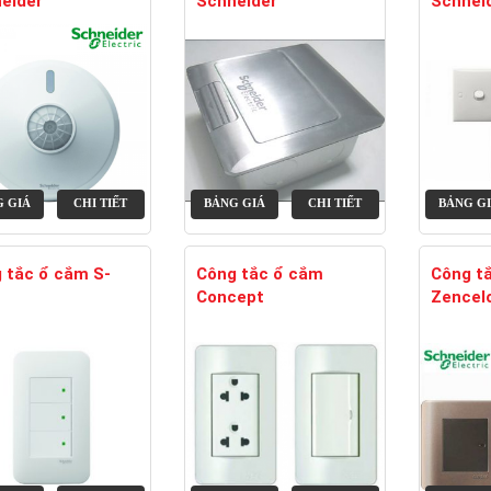
eider
Schneider
Schnei
 GIÁ
CHI TIẾT
BẢNG GIÁ
CHI TIẾT
BẢNG G
 tắc ổ cắm S-
Công tắc ổ cắm
Công t
Concept
Zencel