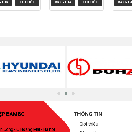
 GIÁ
CHI TIẾT
BẢNG GIÁ
CHI TIẾT
BẢNG G
IỆP BAMBO
THÔNG TIN
Giới thiệu
h Công - Q.Hoàng Mai - Hà nội