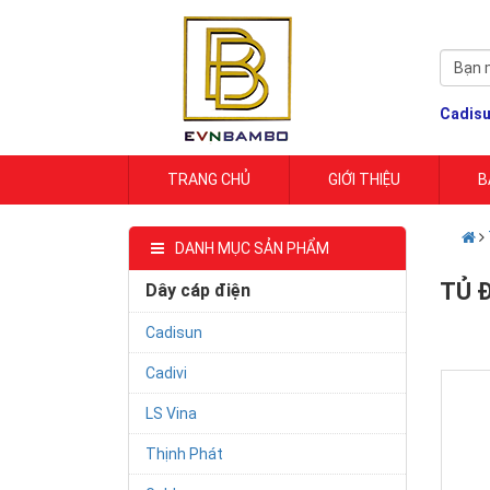
Cadis
TRANG CHỦ
GIỚI THIỆU
B
DANH MỤC SẢN PHẨM
TỦ 
Dây cáp điện
Cadisun
Cadivi
LS Vina
Thịnh Phát