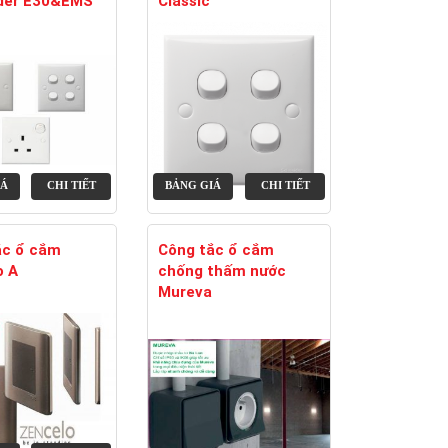
der E30&EMS
Classic
IÁ
CHI TIẾT
BẢNG GIÁ
CHI TIẾT
ắc ổ cắm
Công tắc ổ cắm
o A
chống thấm nước
Mureva