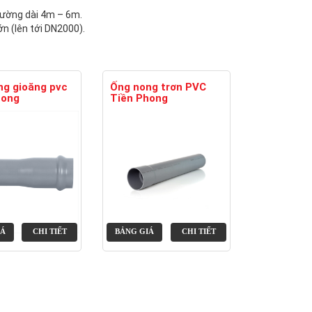
hường dài 4m – 6m.
ớn (lên tới DN2000).
ng gioăng pvc
Ống nong trơn PVC
hong
Tiền Phong
IÁ
CHI TIẾT
BẢNG GIÁ
CHI TIẾT