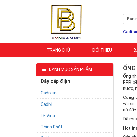
Cadis
TRANG CHỦ
GIỚI THIỆU
B
ỐNG
DANH MỤC SẢN PHẨM
Ống nh
Dây cáp điện
PPR bề
nước, 
Cadisun
Công t
và các
Cadivi
có đầy
LS Vina
Để mua 
Thịnh Phát
Hotlin