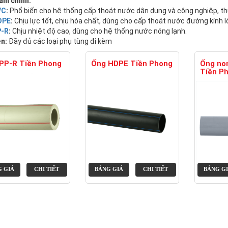
ẩm chính:
VC
:
Phổ biến cho hệ thống cấp thoát nước dân dụng và công nghiệp, t
DPE
:
Chịu lực tốt, chịu hóa chất, dùng cho cấp thoát nước đường kính l
P-R
:
Chịu nhiệt độ cao, dùng cho hệ thống nước nóng lạnh.
ện:
Đầy đủ các loại phụ tùng đi kèm
PP-R Tiền Phong
Ống HDPE Tiền Phong
Ống no
Tiền P
 GIÁ
CHI TIẾT
BẢNG GIÁ
CHI TIẾT
BẢNG G