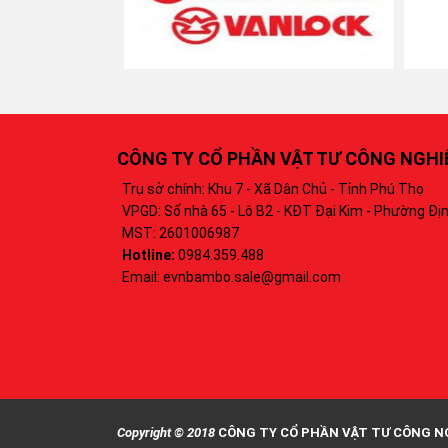
CÔNG TY CỔ PHẦN VẬT TƯ CÔNG NGH
Trụ sở chính: Khu 7 - Xã Dân Chủ - Tỉnh Phú Thọ
VPGD: Số nhà 65 - Lô B2 - KĐT Đại Kim - Phường Địn
MST: 2601006987
Hotline:
0984.359.488‬
Email: evnbambo.sale@gmail.com
Copyright © 2018
CÔNG TY CỔ PHẦN VẬT TƯ CÔNG N