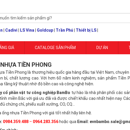
un
|
Cadivi
|
LS Vina
|
Goldcup
|
Trần Phú
|
Thiết bị LS
|
ẢNG GIÁ
CATALOGE SẢN PHẨM
DỰ ÁN
 NHỰA TIỀN PHONG
ựa Tiền Phong là thương hiệu quốc gia hàng đầu tại Việt Nam, chuyên 
n bỉ, chất lượng cao. Với hơn 60 năm kinh nghiệm, sản phẩm Tiền 
hạ tầng kỹ thuật nhờ độ bền cao và công nghệ hiện.
y cổ phần vật tư công nghiệp BamBo
tự hào là nhà phân phối các s
 tỉnh miền Bắc với giá ưu đãi và được chiết khấu cao nhất hiện nay.
 đủ chứng chỉ, phiếu xuất xưởng, CO, CQ…
ống nhựa Tiền Phong với giá tốt nhất hãy liên hệ.
e:
0984.359.488
–
0964.283.356
hoặc qua
Email: evnbambo.sale@gma