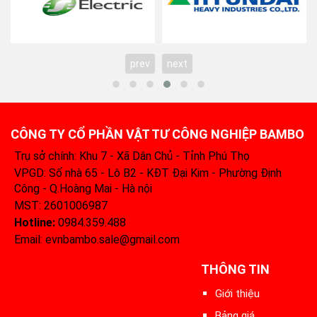
prev
next
CÔNG TY CỔ PHẦN VẬT TƯ CÔNG NGHIỆP BAMBO
Trụ sở chính: Khu 7 - Xã Dân Chủ - Tỉnh Phú Thọ
VPGD: Số nhà 65 - Lô B2 - KĐT Đại Kim - Phường Định
Công - Q.Hoàng Mai - Hà nội
MST: 2601006987
Hotline:
0984.359.488‬
Email: evnbambo.sale@gmail.com
THÔNG TIN
Giới thiệu
Bảng giá