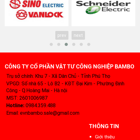
prev
next
CÔNG TY CỔ PHẦN VẬT TƯ CÔNG NGHIỆP BAMBO
Trụ sở chính: Khu 7 - Xã Dân Chủ - Tỉnh Phú Thọ
VPGD: Số nhà 65 - Lô B2 - KĐT Đại Kim - Phường Định
Công - Q.Hoàng Mai - Hà nội
MST: 2601006987
Hotline:
0984.359.488‬
Email: evnbambo.sale@gmail.com
THÔNG TIN
Giới thiệu