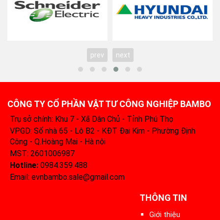
prev
next
CÔNG TY CỔ PHẦN VẬT TƯ CÔNG NGHIỆP BAMBO
Trụ sở chính: Khu 7 - Xã Dân Chủ - Tỉnh Phú Thọ
VPGD: Số nhà 65 - Lô B2 - KĐT Đại Kim - Phường Định
Công - Q.Hoàng Mai - Hà nội
MST: 2601006987
Hotline:
0984.359.488‬
Email: evnbambo.sale@gmail.com
THÔNG TIN
Giới thiệu