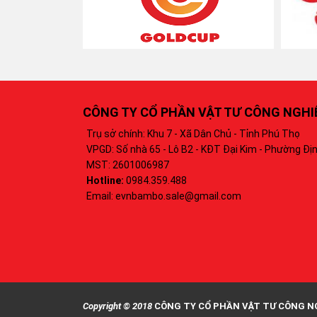
CÔNG TY CỔ PHẦN VẬT TƯ CÔNG NGH
Trụ sở chính: Khu 7 - Xã Dân Chủ - Tỉnh Phú Thọ
VPGD: Số nhà 65 - Lô B2 - KĐT Đại Kim - Phường Địn
MST: 2601006987
Hotline:
0984.359.488‬
Email: evnbambo.sale@gmail.com
Copyright © 2018
CÔNG TY CỔ PHẦN VẬT TƯ CÔNG N