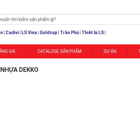
un
|
Cadivi
|
LS Vina
|
Goldcup
|
Trần Phú
|
Thiết bị LS
|
ẢNG GIÁ
CATALOGE SẢN PHẨM
DỰ ÁN
 NHỰA DEKKO