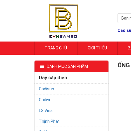
Cadis
TRANG CHỦ
GIỚI THIỆU
B
ỐNG
DANH MỤC SẢN PHẨM
Dây cáp điện
Cadisun
Cadivi
LS Vina
Thịnh Phát