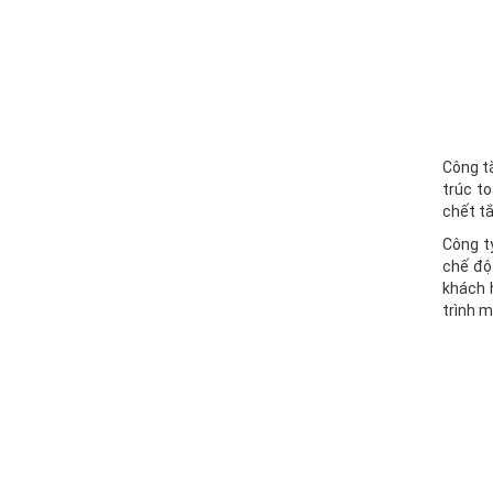
Công t
trúc t
chết tắ
Công t
chế độ
khách h
trình m