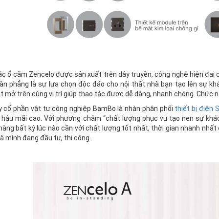
ắc ổ cắm Zencelo được sản xuất trên dây truyền, công nghệ hiện đại 
oàn phẳng là sự lựa chọn độc đáo cho nội thất nhà bạn tạo lên sự khá
t mở trên cùng vị trí giúp thao tác được dễ dàng, nhanh chóng. Chức n
y cổ phần vật tư công nghiệp BamBo là nhàn phân phối
thiết bị điện 
 hậu mãi cao. Với phương châm “chất lượng phục vụ tạo nen sự khác
àng bất kỳ lúc nào cần với chất lượng tốt nhất, thời gian nhanh nhất
à mình đang đầu tư, thi công.