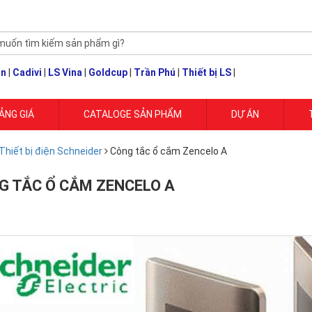
un
|
Cadivi
|
LS Vina
|
Goldcup
|
Trần Phú
|
Thiết bị LS
|
ẢNG GIÁ
CATALOGE SẢN PHẨM
DỰ ÁN
Thiết bị điện Schneider
Công tắc ổ cắm Zencelo A
G TẮC Ổ CẮM ZENCELO A