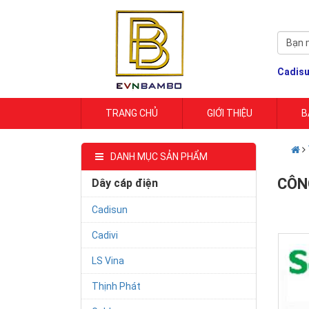
Cadis
TRANG CHỦ
GIỚI THIỆU
B
DANH MỤC SẢN PHẨM
CÔN
Dây cáp điện
Cadisun
Cadivi
LS Vina
Thịnh Phát