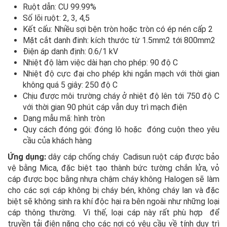
Ruột dẫn: CU 99.99%
Số lõi ruột: 2, 3, 4,5
Kết cấu: Nhiều sợi bện tròn hoặc tròn có ép nén cấp 2
Mặt cắt danh đinh: kích thước từ 1.5mm2 tới 800mm2
Điện áp danh định: 0.6/1 kV
Nhiệt độ làm việc dài hạn cho phép: 90 độ C
Nhiệt độ cực đại cho phép khi ngắn mạch với thời gian
không quá 5 giây: 250 độ C
Chịu được môi trường cháy ở nhiệt độ lên tới 750 độ C
với thời gian 90 phút cáp vẫn duy trì mạch điện
Dạng mẫu mã: hình tròn
Quy cách đóng gói: đóng lô hoặc đóng cuộn theo yêu
cầu của khách hàng
Ứng dụng:
dây cáp chống cháy Cadisun ruột cáp được bảo
vệ bằng Mica, đặc biệt tạo thành bức tường chắn lửa, vỏ
cáp được bọc bằng nhựa chậm cháy không Halogen sẽ làm
cho các sợi cáp không bị cháy bén, không cháy lan và đặc
biệt sẽ không sinh ra khí độc hại ra bên ngoài như những loại
cáp thông thường. Vì thế, loại cáp này rất phù hợp để
truyền tải điện năng cho các nơi có yêu cầu về tính duy trì