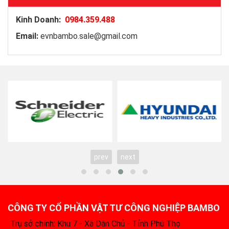
Kinh Doanh:
0984.359.488
Email:
evnbambo.sale@gmail.com
prev
next
CÔNG TY CỔ PHẦN VẬT TƯ CÔNG NGHIỆP BAMBO
Trụ sở chính: Khu 7 - Xã Dân Chủ - Tỉnh Phú Thọ