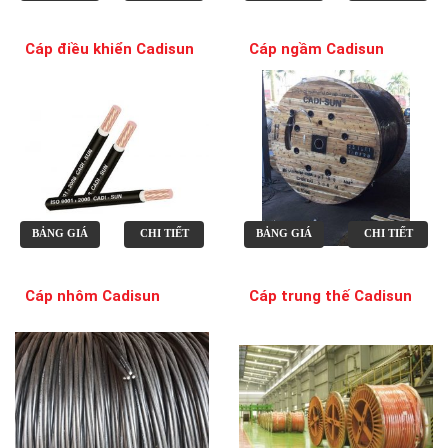
Cáp điều khiển Cadisun
Cáp ngầm Cadisun
BẢNG GIÁ
CHI TIẾT
BẢNG GIÁ
CHI TIẾT
Cáp nhôm Cadisun
Cáp trung thế Cadisun