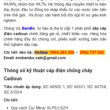
99,99%, nhôm đạt 99,7%. Hệ thống dây chuyền thiết bị hiện
đại, được đầu tư đồng bộ nhập khẩu từ các nước tiên tiến
trên thế giới… Và được vận hành bởi đội ngũ kĩ sư giàu kinh
nghiệm.
Chúng tôi,
BamBo
tự hào là đại lý cấp 1 phân phối
dây cáp
điện cadisun
chính hãng giá rẻ, chiết khấu cao. Hàng hóa
chính hãng đầy đủ chứng chỉ, phiếu xuất xưởng, biên bản
thử nghiệm dây cáp.
Chi tiết liên hệ:
Hotline:
0964.283.356
–
0
962.797.565
Email: evnbambo.sale@gmail.com
Thông số kỹ thuật cáp điện chống cháy
Cadisun
Tiêu chuẩn áp dụng:
IEC 60502-1, IEC 60331, IEC 60754,
IEC 61034
Chi tiết:
Quy cách: Cu/ Mica/ XLPE/LSZH