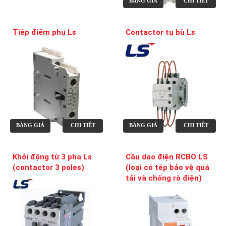
BẢNG GIÁ
CHI TIẾT
Tiếp điểm phụ Ls
Contactor tụ bù Ls
BẢNG GIÁ
CHI TIẾT
BẢNG GIÁ
CHI TIẾT
Khởi động từ 3 pha Ls
Cầu dao điện RCBO LS
(contactor 3 poles)
(loại có tép bảo vệ quá
tải và chống rò điện)