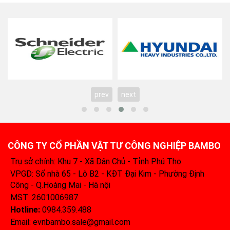
prev
next
CÔNG TY CỔ PHẦN VẬT TƯ CÔNG NGHIỆP BAMBO
Trụ sở chính: Khu 7 - Xã Dân Chủ - Tỉnh Phú Thọ
VPGD: Số nhà 65 - Lô B2 - KĐT Đại Kim - Phường Định
Công - Q.Hoàng Mai - Hà nội
MST: 2601006987
Hotline:
0984.359.488‬
Email: evnbambo.sale@gmail.com