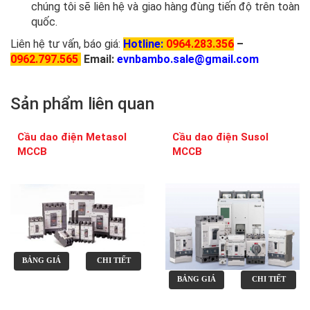
chúng tôi sẽ liên hệ và giao hàng đùng tiến độ trên toàn
quốc.
Liên hệ tư vấn, báo giá:
Hotline:
0964.283.356
–
0
962.797.565
Email:
evnbambo.sale@gmail.com
Sản phẩm liên quan
Cầu dao điện Metasol
Cầu dao điện Susol
MCCB
MCCB
BẢNG GIÁ
CHI TIẾT
BẢNG GIÁ
CHI TIẾT