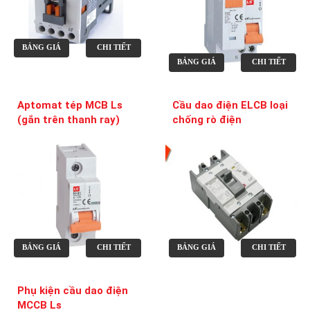
BẢNG GIÁ
CHI TIẾT
BẢNG GIÁ
CHI TIẾT
Aptomat tép MCB Ls
Cầu dao điện ELCB loại
(gắn trên thanh ray)
chống rò điện
BẢNG GIÁ
CHI TIẾT
BẢNG GIÁ
CHI TIẾT
Phụ kiện cầu dao điện
MCCB Ls