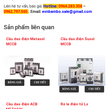
Liên hệ tư vấn, báo giá:
Hotline:
0964.283.356
–
0
962.797.565
.
Email:
evnbambo.sale@gmail.com
Sản phẩm liên quan
Cầu dao điện Metasol
Cầu dao điện Susol
MCCB
MCCB
BẢNG GIÁ
CHI TIẾT
BẢNG GIÁ
CHI TIẾT
Cầu dao điện ACB
Rơ le điện tử Ls