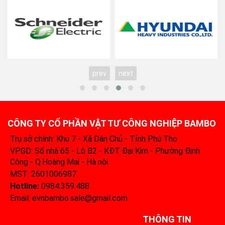
prev
next
CÔNG TY CỔ PHẦN VẬT TƯ CÔNG NGHIỆP BAMBO
Trụ sở chính: Khu 7 - Xã Dân Chủ - Tỉnh Phú Thọ
VPGD: Số nhà 65 - Lô B2 - KĐT Đại Kim - Phường Định
Công - Q.Hoàng Mai - Hà nội
MST: 2601006987
Hotline:
0984.359.488‬
Email: evnbambo.sale@gmail.com
THÔNG TIN