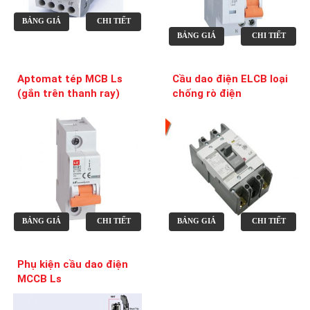
BẢNG GIÁ
CHI TIẾT
BẢNG GIÁ
CHI TIẾT
Aptomat tép MCB Ls
Cầu dao điện ELCB loại
(gắn trên thanh ray)
chống rò điện
BẢNG GIÁ
CHI TIẾT
BẢNG GIÁ
CHI TIẾT
Phụ kiện cầu dao điện
MCCB Ls