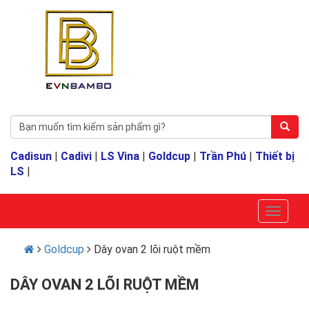
Cadisun
|
Cadivi
|
LS Vina
|
Goldcup
|
Trần Phú
|
Thiết bị
LS
|
Goldcup
Dây ovan 2 lõi ruột mềm
DÂY OVAN 2 LÕI RUỘT MỀM