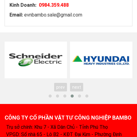
Kinh Doanh:
0984.359.488
Email:
evnbambo.sale@gmail.com
prev
next
CÔNG TY CỔ PHẦN VẬT TƯ CÔNG NGHIỆP BAMBO
Trụ sở chính: Khu 7 - Xã Dân Chủ - Tỉnh Phú Thọ
VPGD: Số nhà 65 - Lô B2 - KĐT Đại Kim - Phường Định