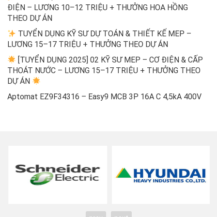
ĐIỆN – LƯƠNG 10–12 TRIỆU + THƯỞNG HOA HỒNG
THEO DỰ ÁN
TUYỂN DỤNG KỸ SƯ DỰ TOÁN & THIẾT KẾ MEP –
LƯƠNG 15–17 TRIỆU + THƯỞNG THEO DỰ ÁN
[TUYỂN DỤNG 2025] 02 KỸ SƯ MEP – CƠ ĐIỆN & CẤP
THOÁT NƯỚC – LƯƠNG 15–17 TRIỆU + THƯỞNG THEO
DỰ ÁN
Aptomat EZ9F34316 – Easy9 MCB 3P 16A C 4,5kA 400V