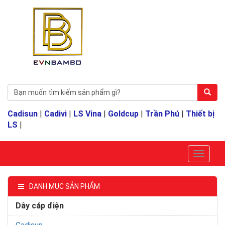
Cadisun
|
Cadivi
|
LS Vina
|
Goldcup
|
Trần Phú
|
Thiết bị
LS
|
DANH MỤC SẢN PHẨM
Dây cáp điện