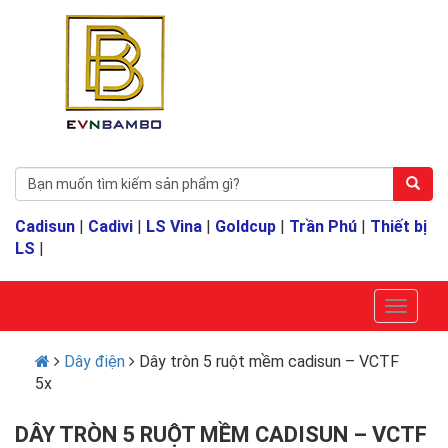
Cadisun
|
Cadivi
|
LS Vina
|
Goldcup
|
Trần Phú
|
Thiết bị
LS
|
Dây điện
Dây tròn 5 ruột mềm cadisun – VCTF
5x
DÂY TRÒN 5 RUỘT MỀM CADISUN – VCTF