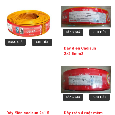
BẢNG GIÁ
CHI TIẾT
BẢNG GIÁ
CHI TIẾT
Dây điện Cadisun
2×2.5mm2
BẢNG GIÁ
CHI TIẾT
Dây điện cadisun 2×1.5
Dây tròn 4 ruột mềm