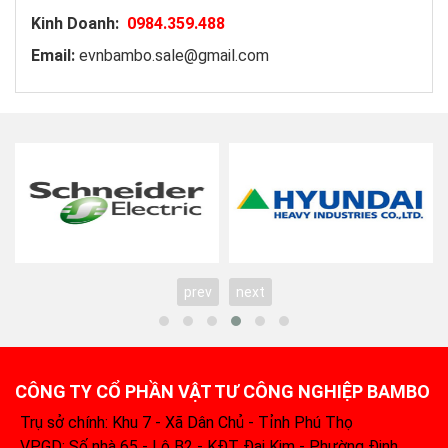
Kinh Doanh:
0984.359.488
Email:
evnbambo.sale@gmail.com
prev
next
CÔNG TY CỔ PHẦN VẬT TƯ CÔNG NGHIỆP BAMBO
Trụ sở chính: Khu 7 - Xã Dân Chủ - Tỉnh Phú Thọ
VPGD: Số nhà 65 - Lô B2 - KĐT Đại Kim - Phường Định