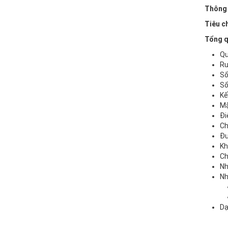
Thông 
Tiêu c
Tổng q
Qu
Ru
Số 
Số
Kế
Mặ
Đi
Ch
Đư
Kh
Ch
Nh
Nh
Dạ