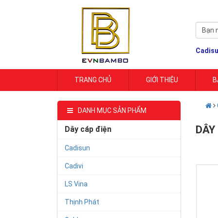
Cadis
TRANG CHỦ
GIỚI THIỆU
B
DANH MỤC SẢN PHẨM
DÂY
Dây cáp điện
Cadisun
Cadivi
LS Vina
Thịnh Phát