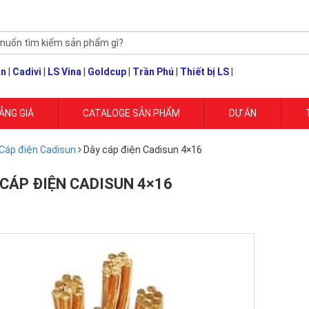
un
|
Cadivi
|
LS Vina
|
Goldcup
|
Trần Phú
|
Thiết bị LS
|
ẢNG GIÁ
CATALOGE SẢN PHẨM
DỰ ÁN
Cáp điện Cadisun
Dây cáp điện Cadisun 4×16
 CÁP ĐIỆN CADISUN 4×16