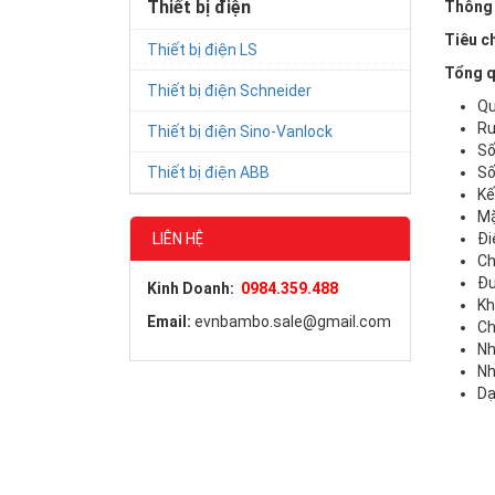
Thiết bị điện
Thông 
Tiêu c
Thiết bị điện LS
Tổng q
Thiết bị điện Schneider
Qu
Ru
Thiết bị điện Sino-Vanlock
Số 
Thiết bị điện ABB
Số
Kế
Mặ
LIÊN HỆ
Đi
Ch
Đư
Kinh Doanh:
0984.359.488
Kh
Email:
evnbambo.sale@gmail.com
Ch
Nh
Nh
Dạ