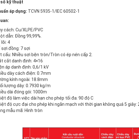
số kỹ thuật
huẩn áp dụng:
TCVN 5935-1/IEC 60502-1
uan:
y cách: Cu/XLPE/PVC
ột dẫn: Đồng 99,99%.
lõi: 4
 sợi đồng: 7 sợi
t cấu: Nhiều sợi bện tròn/Tròn có ép nén cấp 2.
t cắt danh định: 4×16
ện áp danh định: 0,6/1 kV
iều dày cách điện: 0.7mm
ờng kính ngoài: 18.8mm
ối lượng dây: 0.7930 kg/m
iều dài đóng gói: 1000m
iệt độ làm việc dài hạn cho phép tối đa: 90 độ C
iệt độ cực đại cho phép khi ngắn mạch với thời gian không quá 5 giây:
ng mẫu mã: Hình tròn