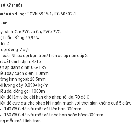
số kỹ thuật
huẩn áp dụng:
TCVN 5935-1/IEC 60502-1
uan:
y cách: Cu/PVC và Cu/PVC/PVC
ột dẫn: Đồng 99,99%.
lõi: 4
 sợi đồng: 7 sợi
t cấu: Nhiều sợi bện tròn/Tròn có ép nén cấp 2.
t cắt danh định: 4×16
ện áp danh định: 0,6/1 kV
iều dày cách điện: 1.0mm
ờng kính ngoài: 20.5mm
ối lượng dây: 0.8904 kg/m
iều dài đóng gói: 1000m
iệt độ làm việc dài hạn cho phép tối đa: 70 độ C
iệt độ cực đại cho phép khi ngắn mạch với thời gian không quá 5 giây:
140 độ C đối với mặt cắt lớn hơn 300mm
160 độ C đối với mặt cắt nhỏ hơn hoặc bằng 300mm
ng mẫu mã: Hình tròn