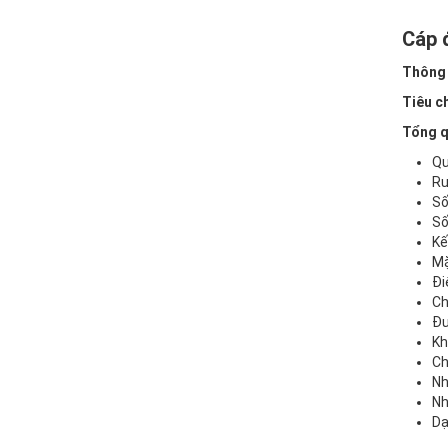
Cáp 
Thông 
Tiêu c
Tổng q
Qu
Ru
Số 
Số
Kế
Mặ
Đi
Ch
Đư
Kh
Ch
Nh
Nh
Dạ