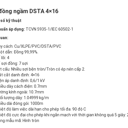
đồng ngầm DSTA 4×16
số kỹ thuật
huẩn áp dụng:
TCVN 5935-1/IEC 60502-1
uan:
y cách: Cu/XLPE/PVC/DSTA/PVC
ột dẫn: Đồng 99,99%.
lõi: 4
 sợi đồng: 7 sợi
t cấu: Nhiều sợi bện tròn/Tròn có ép nén cấp 2.
t cắt danh định: 4×16
ện áp danh định: 0,6/1 kV
iều dày cách điện: 0.7mm
ờng kính ngoài: 10.7mm
ối lượng dây: 1.04999 kg/m
iều dài đóng gói: 1000m
iệt độ làm việc dài hạn cho phép tối đa: 90 độ C
iệt độ cực đại cho phép khi ngắn mạch với thời gian không quá 5 giây:
ng mẫu mã: Hình tròn