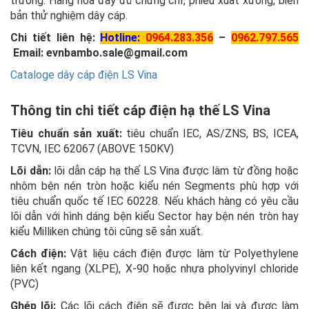
trường. Hàng hóa đầy đủ chứng chỉ, phiếu xuất xưởng, biên
bản thử nghiệm dây cáp.
Chi tiết liên hệ:
Hotline:
0964.283.356
–
0
962.797.565
Email: evnbambo.sale@gmail.com
Cataloge dây cáp điện LS Vina
Thông tin chi tiết cáp điện hạ thế LS Vina
Tiêu chuẩn sản xuất:
tiêu chuẩn IEC, AS/ZNS, BS, ICEA,
TCVN, IEC 62067 (ABOVE 150KV)
Lõi dẫn:
lõi dẫn cáp hạ thế LS Vina được làm từ đồng hoặc
nhôm bện nén tròn hoặc kiểu nén Segments phù hợp với
tiêu chuẩn quốc tế IEC 60228. Nếu khách hàng có yêu cầu
lõi dẫn với hình dáng bện kiểu Sector hay bện nén tròn hay
kiểu Milliken chúng tôi cũng sẽ sản xuất.
Cách điện:
Vật liệu cách điện được làm từ Polyethylene
liên kết ngang (XLPE), X-90 hoặc nhựa pholyvinyl chloride
(PVC)
Ghép lõi:
Các lõi cách điện sẽ được bện lại và được làm