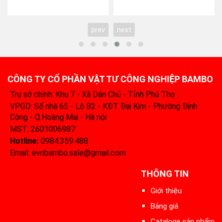
prev
next
CÔNG TY CỔ PHẦN VẬT TƯ CÔNG NGHIỆP BAMBO
Trụ sở chính: Khu 7 - Xã Dân Chủ - Tỉnh Phú Thọ
VPGD: Số nhà 65 - Lô B2 - KĐT Đại Kim - Phường Định
Công - Q.Hoàng Mai - Hà nội
MST: 2601006987
Hotline:
0984.359.488‬
Email: evnbambo.sale@gmail.com
THÔNG TIN
Giới thiệu
Bảng giá
Cataloge sản phẩm