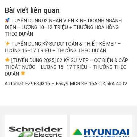
Bài viết liên quan
TUYỂN DỤNG 02 NHÂN VIÊN KINH DOANH NGÀNH
ĐIỆN – LƯƠNG 10–12 TRIỆU + THƯỞNG HOA HỒNG
THEO DỰ ÁN
TUYỂN DỤNG KỸ SƯ DỰ TOÁN & THIẾT KẾ MEP –
LƯƠNG 15–17 TRIỆU + THƯỞNG THEO DỰ ÁN
[TUYỂN DỤNG 2025] 02 KỸ SƯ MEP – CƠ ĐIỆN & CẤP
THOÁT NƯỚC – LƯƠNG 15–17 TRIỆU + THƯỞNG THEO
DỰ ÁN
Aptomat EZ9F34316 – Easy9 MCB 3P 16A C 4,5kA 400V