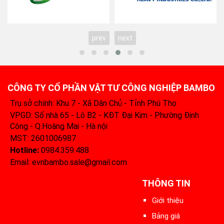
prev
next
CÔNG TY CỔ PHẦN VẬT TƯ CÔNG NGHIỆP BAMBO
Trụ sở chính: Khu 7 - Xã Dân Chủ - Tỉnh Phú Thọ
VPGD: Số nhà 65 - Lô B2 - KĐT Đại Kim - Phường Định
Công - Q.Hoàng Mai - Hà nội
MST: 2601006987
Hotline:
0984.359.488‬
Email: evnbambo.sale@gmail.com
THÔNG TIN
Giới thiệu
Bảng giá