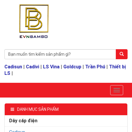
Cadisun
|
Cadivi
|
LS Vina
|
Goldcup
|
Trần Phú
|
Thiết bị
LS
|
DANH MỤC SẢN PHẨM
Dây cáp điện