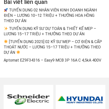
Bài viết liên quan
TUYỂN DỤNG 02 NHÂN VIÊN KINH DOANH NGÀNH
ĐIỆN – LƯƠNG 10–12 TRIỆU + THƯỞNG HOA HỒNG
THEO DỰ ÁN
TUYỂN DỤNG KỸ SƯ DỰ TOÁN & THIẾT KẾ MEP –
LƯƠNG 15–17 TRIỆU + THƯỞNG THEO DỰ ÁN
[TUYỂN DỤNG 2025] 02 KỸ SƯ MEP – CƠ ĐIỆN & CẤP
THOÁT NƯỚC – LƯƠNG 15–17 TRIỆU + THƯỞNG THEO
DỰ ÁN
Aptomat EZ9F34316 – Easy9 MCB 3P 16A C 4,5kA 400V