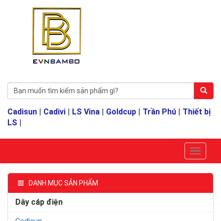
Cadisun
|
Cadivi
|
LS Vina
|
Goldcup
|
Trần Phú
|
Thiết bị
LS
|
DANH MỤC SẢN PHẨM
Dây cáp điện