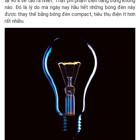
lại 90% sẽ tạo ra nhiệt. Thật phí phạm điện năng đúng không
nào. Đó là lý do mà ngày nay hầu hết những bóng đèn này
được thay thế bằng bóng đèn compact, tiêu thụ điện ít hơn
rất nhiều.