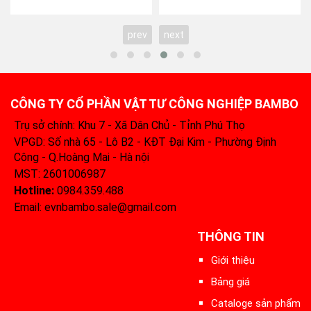
prev
next
CÔNG TY CỔ PHẦN VẬT TƯ CÔNG NGHIỆP BAMBO
Trụ sở chính: Khu 7 - Xã Dân Chủ - Tỉnh Phú Thọ
VPGD: Số nhà 65 - Lô B2 - KĐT Đại Kim - Phường Định
Công - Q.Hoàng Mai - Hà nội
MST: 2601006987
Hotline:
0984.359.488‬
Email: evnbambo.sale@gmail.com
THÔNG TIN
Giới thiệu
Bảng giá
Cataloge sản phẩm